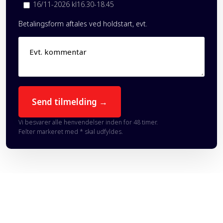
16/11-2026 kl16.30-18.45
Betalingsform aftales ved holdstart, evt.
Vi besvarer alle henvendelser inden for 48 timer.
Felter markeret med * skal udfyldes.​