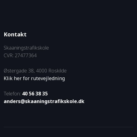
Kontakt
Skaaningstrafikskole​
CVR: 27477364
Østergade 38, 4000 Roskilde
Klik her for rutevejledning
Telefon:
40 56 38 35
anders@skaaningstrafikskole.dk