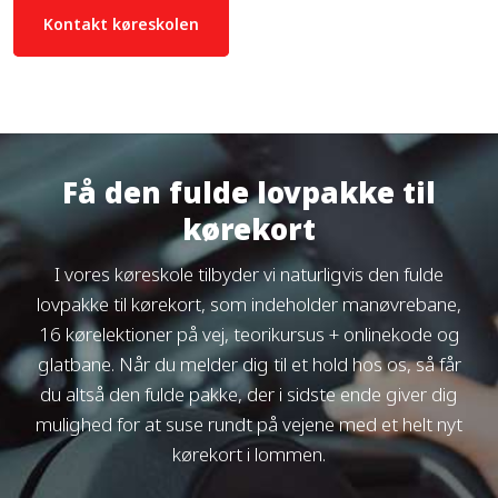
Kontakt køreskolen
Få den fulde lovpakke til
kørekort
I vores køreskole tilbyder vi naturligvis den fulde
lovpakke til kørekort, som indeholder manøvrebane,
16 kørelektioner på vej, teorikursus + onlinekode og
glatbane. Når du melder dig til et hold hos os, så får
du altså den fulde pakke, der i sidste ende giver dig
mulighed for at suse rundt på vejene med et helt nyt
kørekort i lommen.