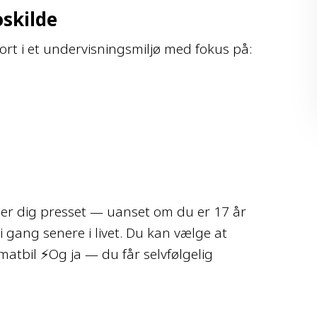
oskilde
rt i et undervisningsmiljø med fokus på:
 føler dig presset — uanset om du er 17 år
l i gang senere i livet. Du kan vælge at
matbil ⚡Og ja — du får selvfølgelig