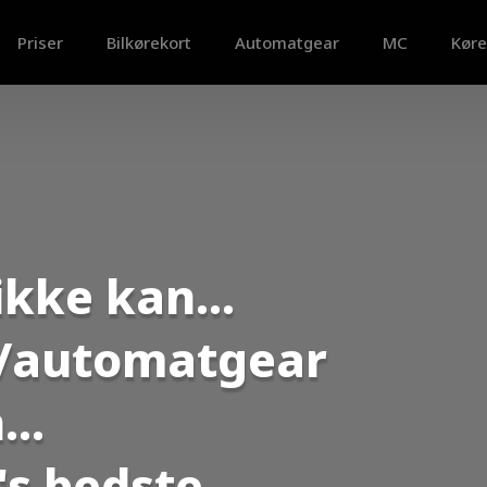
Priser
Bilkørekort
Automatgear
MC
Køre
kke kan...
l/automatgear
..
s bedste...