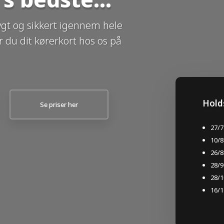
ygt og sikkert igennem hele
r du dit kørerkort hos os på
Holdst
Se priser her
27/7
10/8
26/8
28/9
28/1
16/1