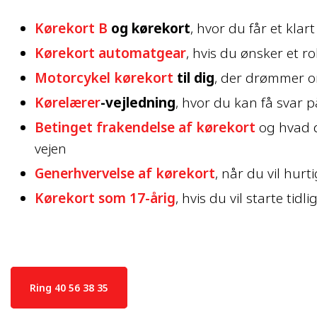
Kørekort B
og kørekort
, hvor du får et klar
Kørekort automatgear
, hvis du ønsker et r
Motorcykel kørekort
til dig
, der drømmer o
Kørelærer
-vejledning
, hvor du kan få svar p
Betinget frakendelse af kørekort
og hvad d
vejen
Generhvervelse af kørekort
, når du vil hurt
Kørekort som 17-årig
, hvis du vil starte ti
Ring 40 56 38 35