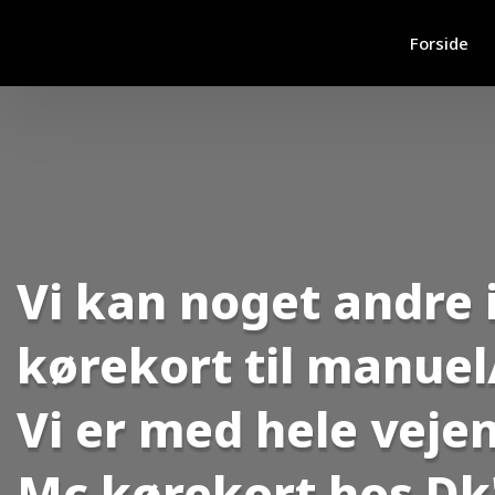
Forside
Vi kan noget andre i
kørekort til manue
Vi er med hele vejen.
Mc kørekort hos Dk'