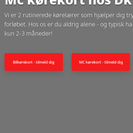
Vi er 2 rutinerede kørelærer som hjælper dig tr
forløbet. Hos os er du aldrig alene - og typisk ha
kun 2-3 måneder!
Bilkørekort - tilmeld dig
MC kørekort - tilmeld dig​